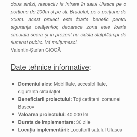
doua străzi, respectiv la intrare în satul Uiasca pe o
porțiune de 200m și pe str. Bradului, pe o porțiune de
200m. acest proiect este foarte benefic pentru
siguranța cetățenilor, deoarece zona este foarte
circulată seara și în prezent nu există stâlpi/lămpi de
iluminat public. Vă mulțumesc!.
Valentin-Ștefan CIOCĂ
Date tehnice informative
:
Domeniul ales:
Mobilitate, accesibilitate,
siguranța circulației
Beneficiarii proiectului:
Toți cetățenii comunei
Bascov
Valoarea proiectului:
40.000 lei
Durata de implementare:
30 zile
Locația implementării:
Locuitorii satului Uiasca