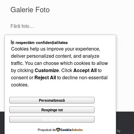
Galerie Foto
Fără foto…
Îți respectăm confidențialitatea
Cookies help us improve your experience,
Post navigation
←
Proiectul „InterconnecTED”
deliver personalized content, and analyze
traffic. You can choose which cookies to allow
by clicking
Customize
. Click
Accept All
to
Amenajarea unei fântâni publice în…
→
consent or
Reject All
to decline non-essential
cookies.
Personalizează
Respinge tot
Acceptă tot
Propulsat de
Politica de confidențialitate
Politica de confidențialitate
Designed by